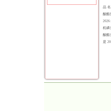
品 名
酸酯类
202
机磷类
酸酯类
是 20